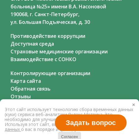
больница №25» имени В.А. Насоновой
190068, г. Санкт-Петербург,
ул. Большая Подъяческая, д. 30
Противодействие коррупции
Доступная среда
Страховые медицинские организации
Взаимодействие с СОНКО
Контролирующие организации
Карта сайта
Обратная связь
Отзывы
×
Этот сайт использует технологию сбора временных данных
(куки) сервиса веб-аналитики Яндекс Метрика. Это
необходимо для улучшения работы нашего сайта.
Задать вопрос
Используя этот сайт, вы соглашаетесь на
обработку
данных
о вас в порядке и целях, указанных выше.
Согласен