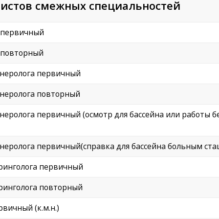
истов смежных специальностей
а первичный
а повторный
енеролога первичный
енеролога повторный
неролога первичный (осмотр для бассейна или работы бе
неролога первичный(справка для бассейна больным ста
аринголога первичный
аринголога повторный
вичный (к.м.н.)