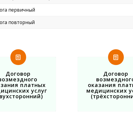
лога первичный
лога повторный
Договор
Договор
возмездного
возмездног
азания платных
оказания плат
ицинских услуг
медицинских у
вухсторонний)
(трёхсторонн