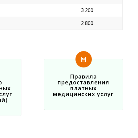
3 200
2 800
Правила
о
предоставления
ных
платных
слуг
медицинских услуг
ий)