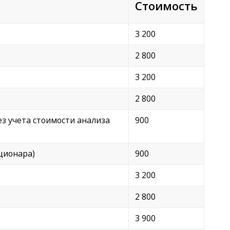
Стоимость
3 200
2 800
3 200
2 800
з учета стоимости анализа
900
ционара)
900
3 200
2 800
3 900