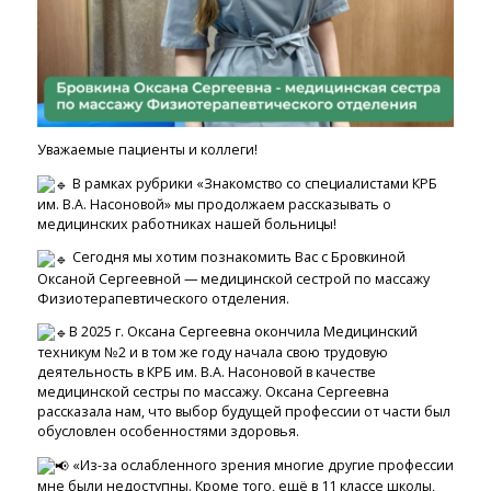
Уважаемые пациенты и коллеги!
В рамках рубрики «Знакомство со специалистами КРБ
им. В.А. Насоновой» мы продолжаем рассказывать о
медицинских работниках нашей больницы!
Сегодня мы хотим познакомить Вас с Бровкиной
Оксаной Сергеевной — медицинской сестрой по массажу
Физиотерапевтического отделения.
В 2025 г. Оксана Сергеевна окончила Медицинский
техникум №2 и в том же году начала свою трудовую
деятельность в КРБ им. В.А. Насоновой в качестве
медицинской сестры по массажу. Оксана Сергеевна
рассказала нам, что выбор будущей профессии от части был
обусловлен особенностями здоровья.
«Из-за ослабленного зрения многие другие профессии
мне были недоступны. Кроме того, ещё в 11 классе школы,