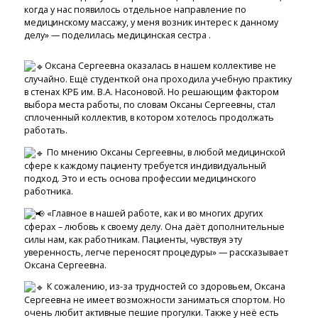
когда у нас появилось отдельное направление по
медицинскому массажу, у меня возник интерес к данному
делу» — поделилась медицинская сестра .
Оксана Сергеевна оказалась в нашем коллективе не
случайно. Ещё студенткой она проходила учебную практику
в стенах КРБ им. В.А. Насоновой. Но решающим фактором
выбора места работы, по словам Оксаны Сергеевны, стал
сплоченный коллектив, в котором хотелось продолжать
работать.
По мнению Оксаны Сергеевны, в любой медицинской
сфере к каждому пациенту требуется индивидуальный
подход. Это и есть основа профессии медицинского
работника.
«Главное в нашей работе, как и во многих других
сферах – любовь к своему делу. Она даёт дополнительные
силы нам, как работникам. Пациенты, чувствуя эту
уверенность, легче переносят процедуры» — рассказывает
Оксана Сергеевна.
К сожалению, из-за трудностей со здоровьем, Оксана
Сергеевна не имеет возможности заниматься спортом. Но
очень любит активные пешие прогулки. Также у неё есть