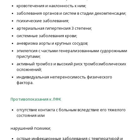
кровотечения и наклонность к ним;
заболевания органов и систем в стадии декомпенсации;
психические заболевания;
артериальная гипертензия 3 степени;
системные заболевания крови;
аневризма аорты и крупных сосудов;
эпилепсия с частыми генерализованными судорожными
приступами;
активный тромбоз и высокий риск тромбоэмболических
осложнений;
индивидуальная непереносимость физического
фактора.
Противопоказания к ЛФК
отсутствие контакта с больным вследствие его тяжелого
состояния или
нарушений психики;
острые инфекционные заболевания с температурой и