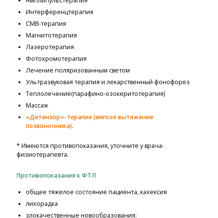
Амплипульстерапия
Интерференцтерапия
СМВ-терапия
Магнитотерапия
Лазеротерапия
Фотохромотерапия
Лечение поляризованным светом
Ультразвуковая терапия и лекарственный фонофорез
Теплолечение(парафино-озокеритотерапия)
Массаж
«Детензор»-терапия (мягкое вытяжение
позвоночника)
.
* Имеются противопоказания, уточните у врача-
физиотерапевта.
Противопоказания к ФТЛ
общее тяжелое состояние пациента, кахексия
лихорадка
злокачественные новообразования;