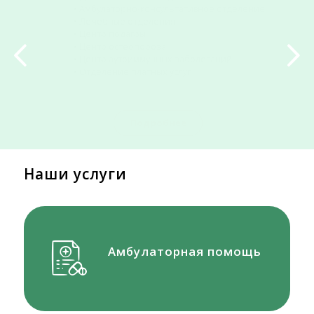
органов и тканей.
Данный диагностический метод используется для уточнения
ревматологических заболеваний, травматических поражений,
воспалительных артропатий, дегенеративных изменений, а
также для исключения паранеопластических и
инфекционных процессов.
Исследование проводится на MAGNETOM Altea 1,5 Тл.
Подробнее
Наши услуги
Амбулаторная помощь