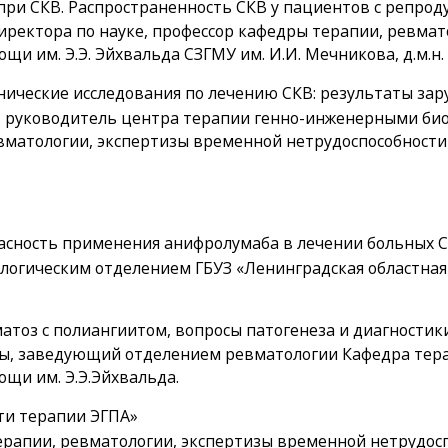
и при СКВ. Распространенность СКВ у пациентов с репр
ректора по науке, профессор кафедры терапии, ревмат
и им. Э.Э. Эйхвальда СЗГМУ им. И.И. Мечникова, д.м.н.
нические исследования по лечению СКВ: результаты зар
, руководитель центра терапии генно-инженерными би
ревматологии, экспертизы временной нетрудоспособност
опасность применения анифролумаба в лечении больных 
огическим отделением ГБУЗ «Ленинградская областная
атоз с полиангиитом, вопросы патогенеза и диагностики
ры, заведующий отделением ревматологии Кафедра тер
щи им. Э.Э.Эйхвальда.
ти терапии ЭГПА»
рапии, ревматологии, экспертизы временной нетрудос