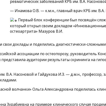
ревматических заболеваний КРБ им. В.А. Насоновой
— Инамова О.В. — к.м.н., главный врач КРБ им. В.
Первый блок конференции был посвящён слож
который открыл своим докладом «Инновационные 
остеоартрита» Мазуров В.И.
и свои доклады и поделились диагностически-сложными
Российской ассоциации по остеопорозу, руководитель Ко
ой представила аудитории результаты скрининга на гип
 им. В.А. Насоновой и Гайдукова И.З. — д.м.н., професс
окладами.
расной волчанки» Ольга Александровна поделилась клин
нна Зурабиевна на примере клинического случая прод