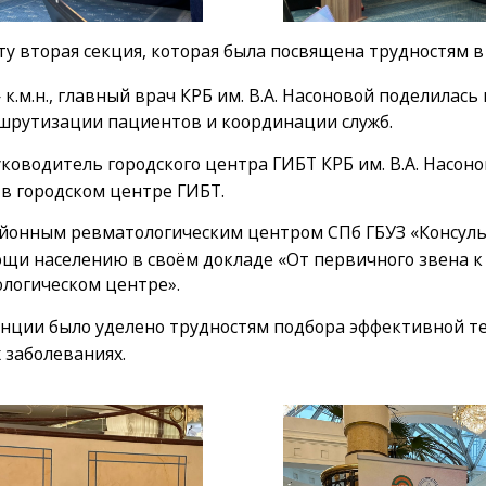
у вторая секция, которая была посвящена трудностям в
к.м.н., главный врач КРБ им. В.А. Насоновой поделилас
шрутизации пациентов и координации служб.
уководитель городского центра ГИБТ КРБ им. В.А. Насон
в городском центре ГИБТ.
районным ревматологическим центром СПб ГБУЗ «Консул
щи населению в своём докладе «От первичного звена 
логическом центре».
ции было уделено трудностям подбора эффективной те
 заболеваниях.