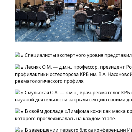
Специалисты экспертного уровня представил
Лесняк О.М. — д.м.н., профессор, президент 
профилактики остеопороза КРБ им. В.А. Насонов
ревматологического профиля.
Смульская О.А. — к.м.н., врач-ревматолог КРБ
научной деятельности закрыли секцию своими д
В своём докладе «Лимфома кожи как маска к
которого прослеживалась на каждом этапе.
В завершении первого блока конференции И