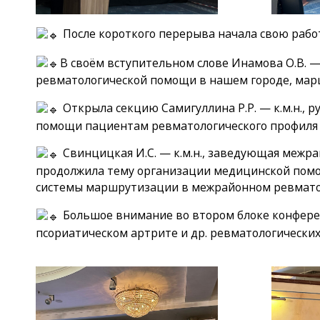
После короткого перерыва начала свою работ
В своём вступительном слове Инамова О.В. — 
ревматологической помощи в нашем городе, мар
Открыла секцию Самигуллина Р.Р. — к.м.н., р
помощи пациентам ревматологического профиля 
Свинцицкая И.С. — к.м.н., заведующая меж
продолжила тему организации медицинской помо
системы маршрутизации в межрайонном ревмато
Большое внимание во втором блоке конферен
псориатическом артрите и др. ревматологических