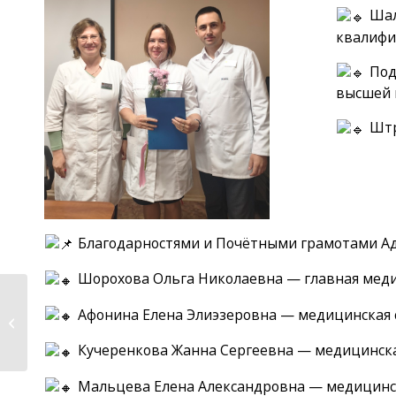
Шал
квалифи
Под
высшей 
Штр
Благодарностями и Почётными грамотами 
Шорохова Ольга Николаевна — главная медици
Приглашаем вас
Афонина Елена Элиэзеровна — медицинская с
принять участие в
Школе для...
Кучеренкова Жанна Сергеевна — медицинская
Мальцева Елена Александровна — медицинск