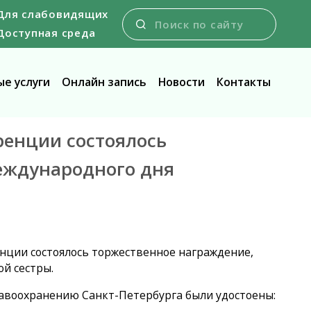
Для слабовидящих
Доступная среда
е услуги
Онлайн запись
Новости
Контакты
еренции состоялось
еждународного дня
ренции состоялось торжественное награждение,
й сестры.
авоохранению Санкт-Петербурга были удостоены: