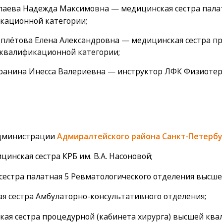
аева Надежда Максимовна — медицинская сестра палат
кационной категории;
плётова Елена Александровна — медицинская сестра пр
квалификационной категории;
анина Инесса Валериевна — инструктор ЛФК Физиотерп
Администрации
Адмиралтейского района Санкт-Петербу
нская сестра КРБ им. В.А. Насоновой;
естра палатная 5 Ревматологического отделения высш
 сестра Амбулаторно-консультативного отделения;
ая сестра процедурной (кабинета хирурга) высшей ква