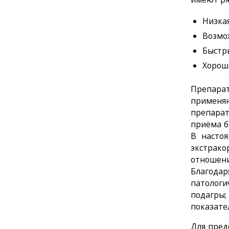
Низка
Возмо
Быстр
Хорош
Препарат
применя
препарат
приёма б
В насто
экстрак
отношени
Благод
патологи
подагры;
показате
Для пред