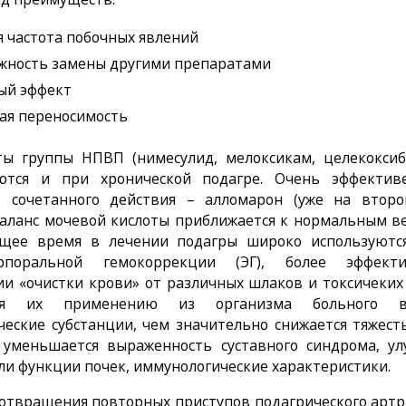
я частота побочных явлений
жность замены другими препаратами
ый эффект
ая переносимость
ы группы НПВП (нимесулид, мелоксикам, целекокси
ются и при хронической подагре. Очень эффектив
 сочетанного действия – алло­марон (уже на втор
аланс мочевой кислоты при­ближается к нормальным в
ящее время в лечении подагры широко используются
орпоральной гемокоррекции (ЭГ), более эффек
и «очистки крови» от различных шлаков и токсичеких
аря их применению из организма больного вы
ческие субстанции, чем значительно снижается тяжест
 уменьшается выраженность суставного синдрома, у
ли функции почек, иммунологические характеристики.
отвращения повторных приступов подагрического артр