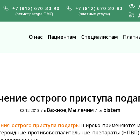
+7 (812) 670-30-90
+7 (812) 670-30-80
(регистратура ОМС)
(платные услуги)
О нас
Пациентам
Специалистам
Платны
чение острого приступа пода
Важное
Мы лечим
bistem
/
/
02.12.2013
в
,
от
ения
острого приступа подагры
широко применя­ются 
тероидные противовоспалительные пре­параты (НПВП)
д преимуществ: