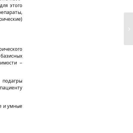
для этого
епараты,
рические)
С
рического
 базисных
димости –
подагры
 пациенту
е и умные