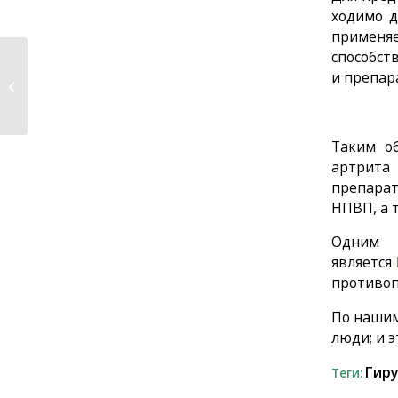
ходимо д
применя
способст
и препар
Диета — профилактика
подагры
Таким об
артрита 
препа­ра
НПВП, а 
Одним 
является
противоп
По нашим
люди; и 
Гир
Теги: