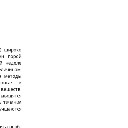
б) широко
ен порой
ой неделе
еличинам.
 ме­тоды
тивные в
 веществ.
водятся
ь течения
лучшаются
ита необ­