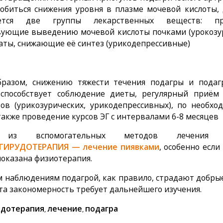
обиться снижения уровня в плазме мочевой кислоты, 
ется две группы лекарственных веществ: пр
вующие выведению мочевой кислоты почками (урокозу­
аты, снижающие её синтез (урикодепрессив­ные)
разом, снижению тяжести течения подагры и подаг
спо­собствует соблюдение диеты, регулярный приём
тов (урикозурических, урикодепрессивных), по необхо
также проведение курсов ЭГ с интервалами 6-8 месяцев
из вспомогательных методов лечения 
ГИРУДОТЕРАПИЯ — лечение пиявками
, особенно если
оказана физиотерапия.
 наблюдениям подагрой, как правило, страдают доб­ры
эта закономерность требует дальнейшего изучения.
удотерапия
лечение
подагра
,
,