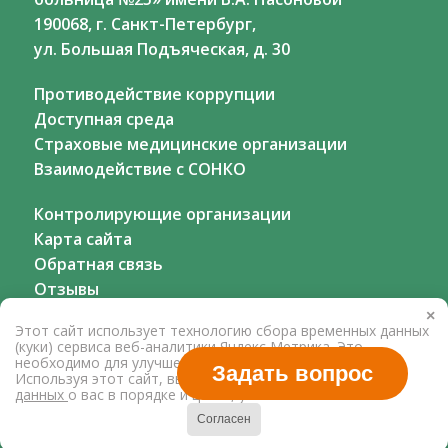
190068, г. Санкт-Петербург,
ул. Большая Подъяческая, д. 30
Противодействие коррупции
Доступная среда
Страховые медицинские организации
Взаимодействие с СОНКО
Контролирующие организации
Карта сайта
Обратная связь
Отзывы
×
Этот сайт использует технологию сбора временных данных
(куки) сервиса веб-аналитики Яндекс Метрика. Это
необходимо для улучшения работы нашего сайта.
Задать вопрос
Используя этот сайт, вы соглашаетесь на
обработку
данных
о вас в порядке и целях, указанных выше.
Согласен
Сайт разработан
-
bistem.ru