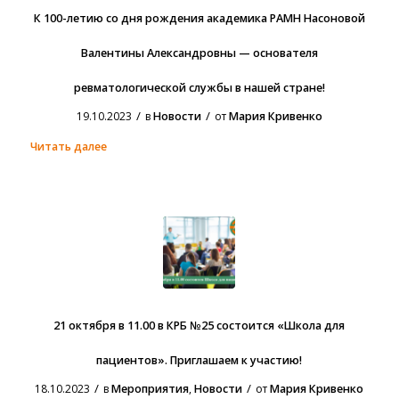
К 100-летию со дня рождения академика РАМН Насоновой
Валентины Александровны — основателя
ревматологической службы в нашей стране!
/
/
19.10.2023
в
Новости
от
Мария Кривенко
Читать далее
21 октября в 11.00 в КРБ №25 состоится «Школа для
пациентов». Приглашаем к участию!
/
/
18.10.2023
в
Мероприятия
,
Новости
от
Мария Кривенко