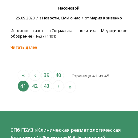
Насоновой
/
/
25.09.2023
в
Новости
,
СМИ о нас
от
Мария Кривенко
Источник: газета «Социальная политика. Медицинское
обозрение» №37 (1401)
Читать далее
«
‹
39
40
Страница 41 из 45
41
42
43
›
»
СПб ГБУЗ «Клиническая ревматологическая
больница №25» имени В.А. Насоновой