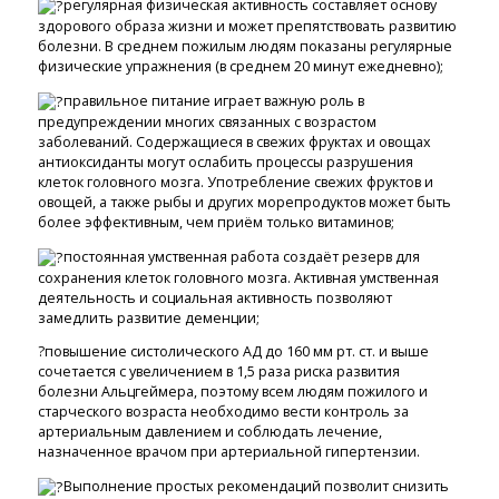
регулярная физическая активность составляет основу
здорового образа жизни и может препятствовать развитию
болезни. В среднем пожилым людям показаны регулярные
физические упражнения (в среднем 20 минут ежедневно);
правильное питание играет важную роль в
предупреждении многих связанных с возрастом
заболеваний. Содержащиеся в свежих фруктах и овощах
антиоксиданты могут ослабить процессы разрушения
клеток головного мозга. Употребление свежих фруктов и
овощей, а также рыбы и других морепродуктов может быть
более эффективным, чем приём только витаминов;
постоянная умственная работа создаёт резерв для
сохранения клеток головного мозга. Активная умственная
деятельность и социальная активность позволяют
замедлить развитие деменции;
?повышение систолического АД до 160 мм рт. ст. и выше
сочетается с увеличением в 1,5 раза риска развития
болезни Альцгеймера, поэтому всем людям пожилого и
старческого возраста необходимо вести контроль за
артериальным давлением и соблюдать лечение,
назначенное врачом при артериальной гипертензии.
Выполнение простых рекомендаций позволит снизить