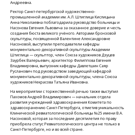
Андреевна.
Ректор Санкт-петербургской художественно-
промышленной академии им. А.Л. Штиглица Кислицына
Анна Николаевна поблагодарила руководство больницы и
Насонова Евгения Львовича за оказанное доверие и честь
создания бюста великого учёного. Авторами бронзовой
скульптуры, посвященной Валентине Александровне
Насоновой, выступили преподаватели кафедры
монументально-декоративной скульптуры Академии
Штиглица — скульптор, член Союза художников Дзуцев
Заурбек Валерьевич, архитектор Филиппова Евгения
Владимировна, выпускник кафедры Давлетшин Саяр
Русланович под руководством заведующей кафедрой
монументально-декоративной скульптуры, члена Союза
художников Некрасова Татьяна Ивановна.
На мероприятии с торжественной речью также выступил
Пахомов Андрей Владимирович — начальник отдела
развития учреждений здравоохранения Комитета по
здравоохранению Санкт-Петербурга, отметив уникальность
Клинической ревматологической больницы №25 имени В.А.
Насоновой, которая за последние десятилетия по праву
приобрела статус Ревматологического центра не только в
Санкт-Петербурге, но и во всей стране.