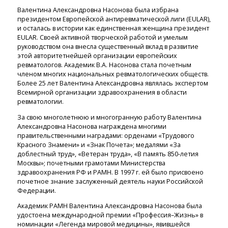
Валентина Александровна Насонова была избрана
президентом Европейской антиревматической лиги (EULAR),
и осталась в истории как единственная женщина президент
EULAR. Своей активной творческой работой и умелым
руководством она внесла существенный вклад в развитие
этой авторитетнейшей организации европейских
ревматологов. Академик В.А. Насонова стала почетным
членом многих национальных ревматологических обществ.
Более 25 лет Валентина Александровна являлась экспертом
Всемирной организации здравоохранения в области
ревматологии.
За свою многолетнюю и многогранную работу Валентина
Александровна Насонова награждена многими
правительственными наградами: орденами «Трудового
Красного Знамени» и «Знак Почета»; медалями «За
доблестный труд», «Ветеран труда», «В память 850-летия
Москвы»; почетными грамотами Министерства
здравоохранения РФ и РАМН. В 1997 г. ей было присвоено
почетное знание заслуженный деятель науки Российской
Федерации.
Академик РАМН Валентина Александровна Насонова была
удостоена международной премии «Профессия–Жизнь» в
номинации «Легенда мировой медицины», явившейся