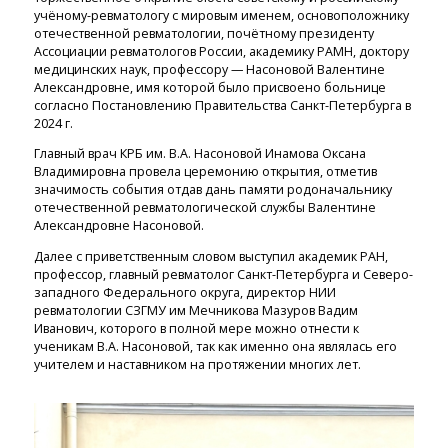
учёному-ревматологу с мировым именем, основоположнику
отечественной ревматологии, почётному президенту
Ассоциации ревматологов России, академику РАМН, доктору
медицинских наук, профессору — Насоновой Валентине
Александровне, имя которой было присвоено больнице
согласно Постановлению Правительства Санкт-Петербурга в
2024 г.
Главный врач КРБ им. В.А. Насоновой Инамова Оксана
Владимировна провела церемонию открытия, отметив
значимость события отдав дань памяти родоначальнику
отечественной ревматологической службы Валентине
Александровне Насоновой.
Далее с приветственным словом выступил академик РАН,
профессор, главный ревматолог Санкт-Петербурга и Северо-
западного Федерального округа, директор НИИ
ревматологии СЗГМУ им Мечникова Мазуров Вадим
Иванович, которого в полной мере можно отнести к
ученикам В.А. Насоновой, так как именно она являлась его
учителем и наставником на протяжении многих лет.